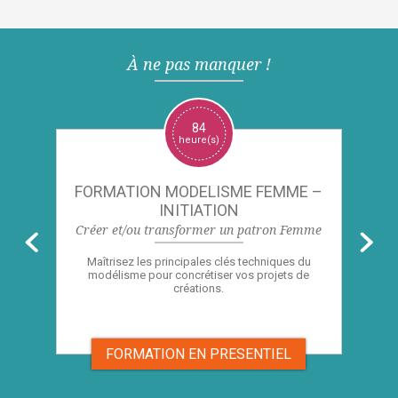
À ne pas manquer !
84
heure(s)
FORMATION MODELISME FEMME –
INITIATION
L
le
Créer et/ou transformer un patron Femme
Maîtrisez les principales clés techniques du
E
modélisme pour concrétiser vos projets de
créations.
FORMATION EN PRESENTIEL