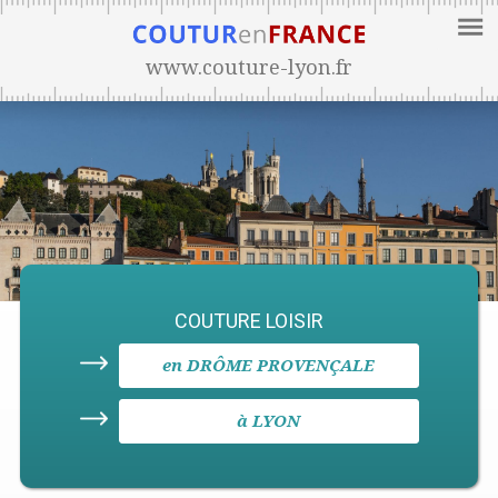
www.couture-lyon.fr
COUTURE LOISIR
en DRÔME PROVENÇALE
à LYON